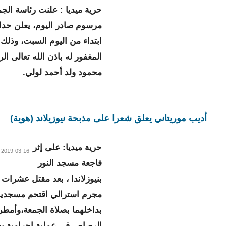
حرية ميديا : علنت رئاسة الج
مرسوم صادر اليوم، يعلن حداد 
ابتداء من اليوم السبت، وذلك 
المغفور له باذن الله تعالى ا
محمود ولد أحمد لولي.
أديب موريتاني يعلق شعرا على مذبحة نيوزيلاند (هوية)
حرية ميديا: على إثر
2019-03-16 02:17
فاجعة مسجد النور
بنيوزلاندا ، بعد مقتل عشرات
مجرم استرالي اقتحم مسجدين 
بداخلهما بصلاة الجمعة،وأمطر
الرصاص،في عملية إجرامية ب