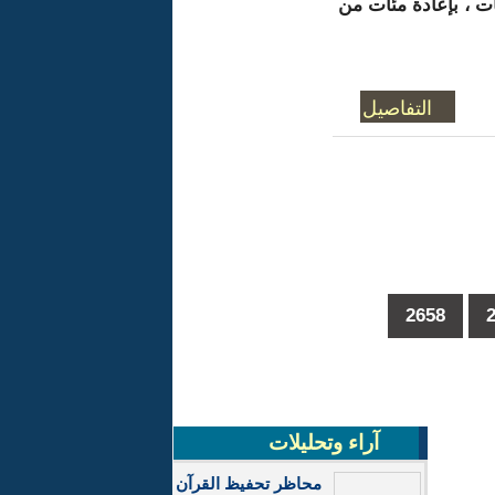
ت ، بإعادة مئات من
التفاصيل
2658
…
آراء وتحليلات
محاظر تحفيظ القرآن