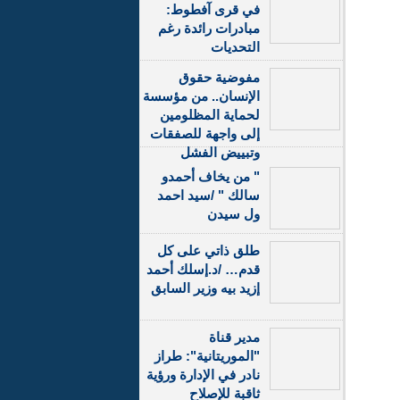
في قرى آفطوط:
مبادرات رائدة رغم
التحديات
مفوضية حقوق
الإنسان.. من مؤسسة
لحماية المظلومين
إلى واجهة للصفقات
وتبييض الفشل
" من يخاف أحمدو
سالك " /سيد احمد
ول سيدن
طلق ذاتي على كل
قدم… /د.إسلك أحمد
إزيد بيه وزير السابق
مدير قناة
"الموريتانية": طراز
نادر في الإدارة ورؤية
ثاقبة للإصلاح