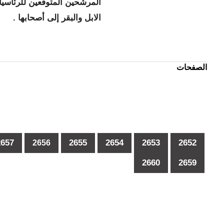
المرشحين المتوقعين للرئاسيا
الابل والبقر إلى أصحابها .
الصفحات
…
2657
2655
2654
2653
2652
2656
2660
2659