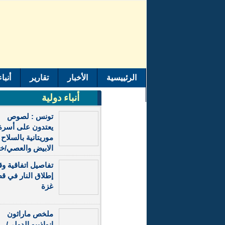
الرئييسية
الأخبار
تقارير
أنبا
اتصل بنا
أنباء دولية
تونس : لصوص
يعتدون على أسرة
موريتانية بالسلاح
الابيض والعصي/
تفاصيل اتفاقية و
إطلاق النار في ق
غزة
ملخص ماراثون
انواذيبو الدولي/