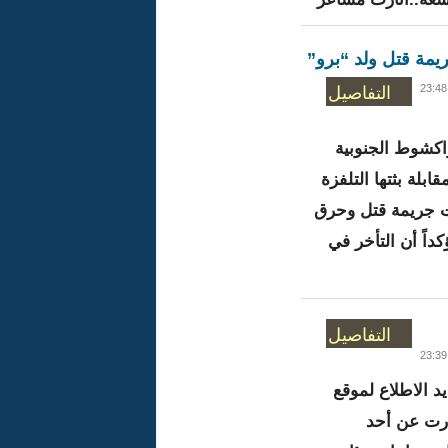
يمة قتل ولد “برو”
التفاصيل
واكشوط الجنوبية
ابلة بثتها التلفزة
ات جريمة قتل وحرق
داً أن التأخر في
التفاصيل
 الاطلاع لموقع
رت عن أحد