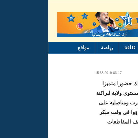
ثقافة
رياضة
مواقع
2019-03-17 15:33
ك حضورا متميزا
توى ولاية لبراكنة
زب ومناضليه على
اؤوا في وقت مبكر
ف المقاطعات