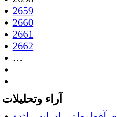
2659
2660
2661
2662
…
آراء وتحليلات
 آفطوط: مبادرات رائدة