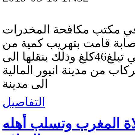
في مكتب مكافحة المخدرات
صابة قامت بتهريب كمية من
المخدرات من جمهورية مالي تبلغ46كلغ وذلك بنقلها الى
اب من مدينة انيور المالية
الى مدينة
التفاصيل
اة المغرب وتسلب أهله