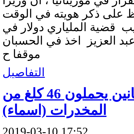
ر في موريتانيا ، ان وزيرا
ظ على ذكر هويته في الوقت
ب قضية الملياري دولار في
بد العزيز اخذ في الحسبان
موقفا ح
التفاصيل
توقف مهربين موريتانين يحملون 46 كلغ من
المخدرات (اسماء)
2019-03-10 17:52