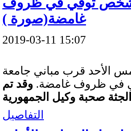
 شخص توفي في ظروف
غامضة(صورة )
2019-03-11 15:07
أمس الأحد قرب مباني جامعة
ي في ظروف غامضة.
وقد تم
الجثة صحبة وكيل الجمهورية
التفاصيل