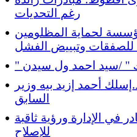
رغم التحديات
ؤسسة لحماية المظلومين
 للصفقات وتبييض الفشل
 " /سيد احمد ول سيدن
سلك أحمد إزيد بيه وزير
السابق
در في الإدارة ورؤية ثاقبة
للإصلاح