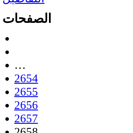
الصفحات
…
2654
2655
2656
2657
2658