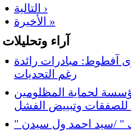
التالية ›
الأخيرة »
آراء وتحليلات
 آفطوط: مبادرات رائدة
رغم التحديات
ؤسسة لحماية المظلومين
 للصفقات وتبييض الفشل
 " /سيد احمد ول سيدن