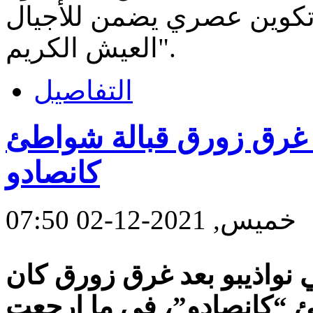
 وتكوين عصري يضمن للأجيال
العيش الكريم".
التفاصيل
 4 بحارة في غرق زورق قبالة شواطئ
كانصادو
خميس, 2021-12-02 07:50
ي نواذيبو بعد غرق زورق كان
 شواطئ “كانصادو”، في ما ارجعت