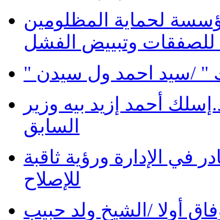
ؤسسة لحماية المظلومين
 للصفقات وتبييض الفشل
 " /سيد احمد ول سيدن
سلك أحمد إزيد بيه وزير
السابق
در في الإدارة ورؤية ثاقبة
للإصلاح
فاق أولا /الشيخ ولد حبيب