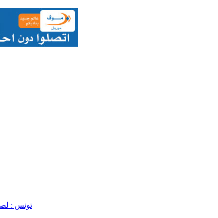
تونس : لص