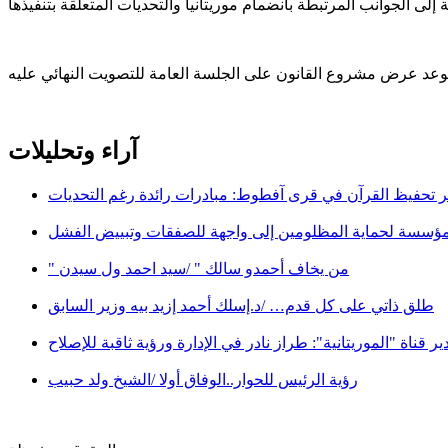
آراء وتحليلات
 تحفيظ القرآن في قرى آفطوط: مبادرات رائدة رغم التحديات
مؤسسة لحماية المظلومين إلى واجهة للصفقات وتبييض الفشل
" من يخاف أحمدو سالك " /سيد احمد ول سيدن
طلق ذاتي على كل قدم… /د.إسلك أحمد إزيد بيه وزير السابق
ير قناة "الموريتانية": طراز نادر في الإدارة ورؤية ثاقبة للإصلاح
رؤية الرئيس للحوار..الوفاق أولا /الشيخ ولد حبيب