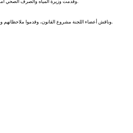
وقدمت وزيرة المياه والصرف الصحي آمال بنت مولود عرضاً أمام اللجنة حول أهداف الاتفاقية ومضامينها، إضافة إلى الجوانب المرتبطة بانضمام موريتانيا والتحديات المتعلقة بتنفيذها.
وناقش أعضاء اللجنة مشروع القانون، وقدموا ملاحظاتهم واستفساراتهم قبل أن ترد الوزيرة على أسئلة النواب، فيما لم يحدد بعد موعد عرض مشروع القانون على الجلسة العامة للتصويت النهائي عليه.