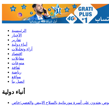
الرئييسية
الأخبار
تقارير
أنباء دولية
آراء وتحليلات
اقتصاد
مقابلات
منوعات
ثقافة
رياضة
مواقع
اتصل بنا
أنباء دولية
وص يعتدون على أسرة موريتانية بالسلاح الابيض والعصي/خاص