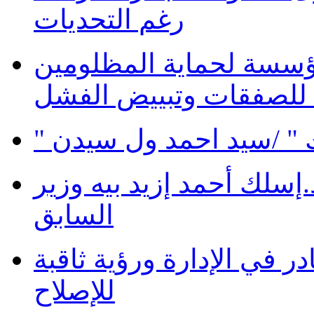
رغم التحديات
ؤسسة لحماية المظلومين
 للصفقات وتبييض الفشل
 " /سيد احمد ول سيدن
سلك أحمد إزيد بيه وزير
السابق
در في الإدارة ورؤية ثاقبة
للإصلاح