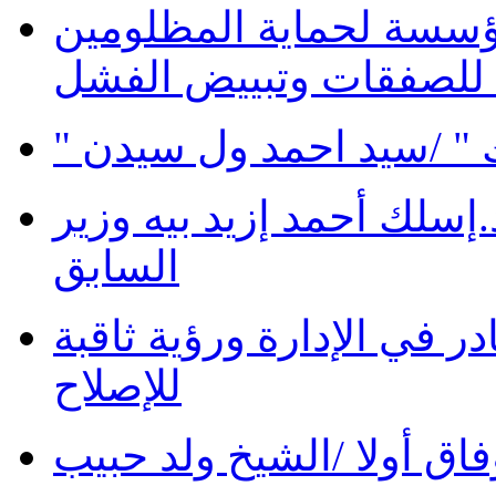
ؤسسة لحماية المظلومين
 للصفقات وتبييض الفشل
 " /سيد احمد ول سيدن
سلك أحمد إزيد بيه وزير
السابق
در في الإدارة ورؤية ثاقبة
للإصلاح
فاق أولا /الشيخ ولد حبيب