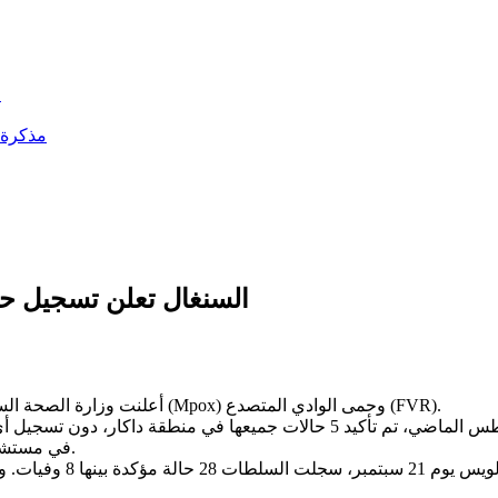
ا
مذكرة أ
السنغال تعلن تسجيل ح
أعلنت وزارة الصحة السنغالية أن البلاد تواجه حالياً وباءين متزامنين يتمثلان في جدري القرود (Mpox) وحمى الوادي المتصدع (FVR).
وأوضح البيان أنه منذ تسجيل أول إصابة بجدري القرود في 22 أغسطس الماضي، تم ت
في مستشفى فان، وسط مؤشرات سريرية إيجابية، فيما جرى تعقب 52 مخالطاً.