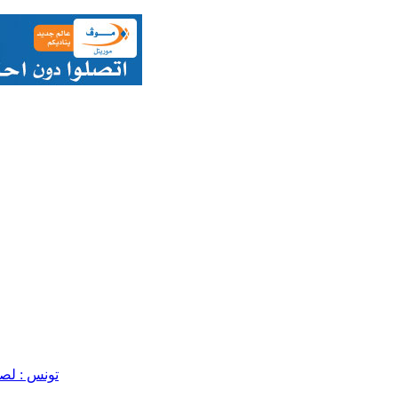
تونس : لص