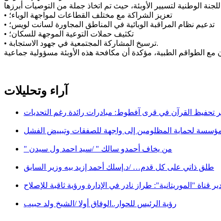
• تعزيز الشراكة مع مختلف القطاعات لمواجهة الوباء؛
• تدعيم نظام المراقبة الوبائية في المناطق المجاورة لسانت لويس؛
• تكثيف حملات التوعية الموجهة للسكان؛
• ترسيخ المشاركة المجتمعية في جهود الاستجابة.
آراء وتحليلات
 تحفيظ القرآن في قرى آفطوط: مبادرات رائدة رغم التحديات
مؤسسة لحماية المظلومين إلى واجهة للصفقات وتبييض الفشل
" من يخاف أحمدو سالك " /سيد احمد ول سيدن
طلق ذاتي على كل قدم… /د.إسلك أحمد إزيد بيه وزير السابق
ير قناة "الموريتانية": طراز نادر في الإدارة ورؤية ثاقبة للإصلاح
رؤية الرئيس للحوار..الوفاق أولا /الشيخ ولد حبيب