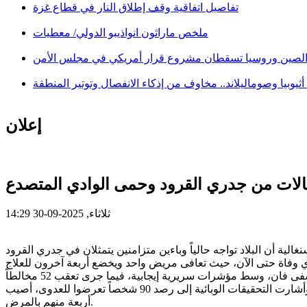
تفاصيل اتفاقية وقف إطلاق النار في قطاع غزة
ملخص ماراثون انواذيبو الدولي/ معطيات
لصين وروسيا تسقطان مشروع قرار أمريكي في مجلس الأمن
ثيوبيا وصوماليلاند.. مخاوف من إذكاء الانفصال وتوتير المنطقة
إعلان
الات من جدري القرود وحمى الوادي المتصدع
ثلاثاء, 2025-09-30 14:29
أكيد 5 حالات جميعها في منطقة داكار، دون تسجيل أي وفاة حتى الآن، حيث تعافى مريض واحد ويخضع أربعة آخرون للعلاج
وبخصوص حمى الوادي المتصدع، التي ظهرت في منطقة سانت لويس يوم 21 سبتمبر، سجلت السلطات 28 حالة مؤكدة بينها 8 وفيات. وأشارت التحقيقات الوبائية إلى رصد 90 شخصاً تعرضوا للعدوى، أصيب
أربعة منهم بالمرض.