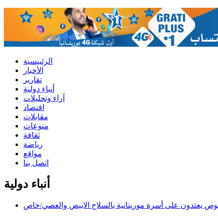
الرئييسية
الأخبار
تقارير
أنباء دولية
آراء وتحليلات
اقتصاد
مقابلات
منوعات
ثقافة
رياضة
مواقع
اتصل بنا
أنباء دولية
وص يعتدون على أسرة موريتانية بالسلاح الابيض والعصي/خاص