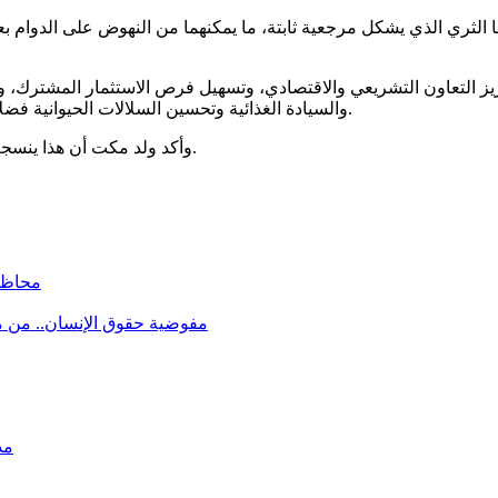
لثري الذي يشكل مرجعية ثابتة، ما يمكنهما من النهوض على الدوام بعل
ز التعاون التشريعي والاقتصادي، وتسهيل فرص الاستثمار المشترك، وتب
والسيادة الغذائية وتحسين السلالات الحيوانية فضلا عن تعزيز الدبلوماسية البرلمانية، وتقنيات التواصل الإداري البرلماني.
وأكد ولد مكت أن هذا ينسجم مع فحوى البيان المشترك الموقّع يوم 10 فبراير 2024 في نواكشوط.
محاظر
مفوضية حقوق الإنسان.. من 
مد