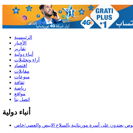
الرئييسية
الأخبار
تقارير
أنباء دولية
آراء وتحليلات
اقتصاد
مقابلات
منوعات
ثقافة
رياضة
مواقع
اتصل بنا
أنباء دولية
وص يعتدون على أسرة موريتانية بالسلاح الابيض والعصي/خاص