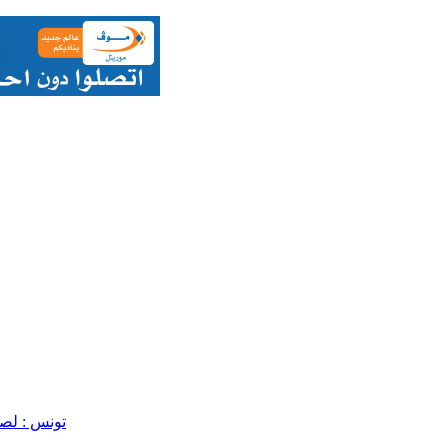
تونس : لص