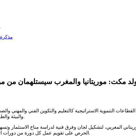
ا
مذكرة أ
لد مكت: موريتانيا والمغرب سيستلهمان من مور
اعات التنموية الاستراتيجية كالتعليم والتكوين الفني والمهني والصحة 
والبيئة والطاقات المتجددة والبنية التحتية وكل ماله صلة بقطاع الخدمات القاعدية.
وريتاني المغربي، لتشكيل لجان وفرق فنية لدراسة مناخ الاستثمار وتس
الحرص على تقويم عمل كل دورة من دورات المنتدى لضمان المتابعة الجادة وإصلاح الاختلالات والوقوف على النتائج.