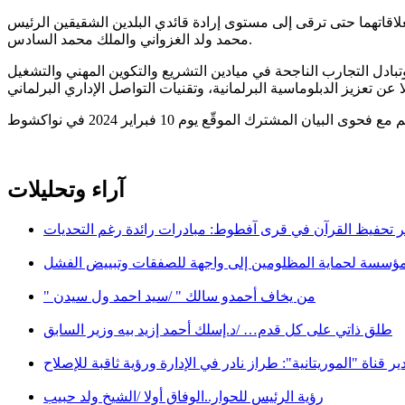
اقاتهما حتى ترقى إلى مستوى إرادة قائدي البلدين الشقيقين الرئيس
محمد ولد الغزواني والملك محمد السادس.
ادل التجارب الناجحة في ميادين التشريع والتكوين المهني والتشغيل
آراء وتحليلات
 تحفيظ القرآن في قرى آفطوط: مبادرات رائدة رغم التحديات
مؤسسة لحماية المظلومين إلى واجهة للصفقات وتبييض الفشل
" من يخاف أحمدو سالك " /سيد احمد ول سيدن
طلق ذاتي على كل قدم… /د.إسلك أحمد إزيد بيه وزير السابق
ير قناة "الموريتانية": طراز نادر في الإدارة ورؤية ثاقبة للإصلاح
رؤية الرئيس للحوار..الوفاق أولا /الشيخ ولد حبيب