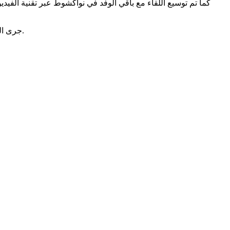
كما تم توسيع اللقاء مع باقي الوفد في نواكشوط عبر تقنية الفيد
جرى اللقاء بحضور الأمين العام لسلطة منطقة انواذيبو الحرة وكالة السيد محمد الامين ولد اباه وعدد من المديرين وأطر سلطة منطقة نواذيبو الحرة.