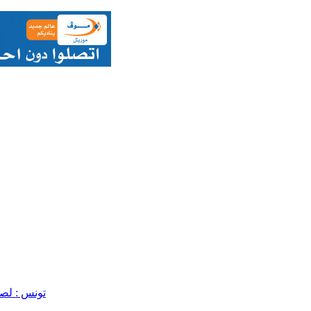
تونس : لص