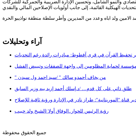
اقتصادي والنمو الشامل، وتحسين الإدارة الضريبية والجمركية للشركات
آراء وتحليلات
 تحفيظ القرآن في قرى آفطوط: مبادرات رائدة رغم التحديات
مؤسسة لحماية المظلومين إلى واجهة للصفقات وتبييض الفشل
" من يخاف أحمدو سالك " /سيد احمد ول سيدن
طلق ذاتي على كل قدم… /د.إسلك أحمد إزيد بيه وزير السابق
ير قناة "الموريتانية": طراز نادر في الإدارة ورؤية ثاقبة للإصلاح
رؤية الرئيس للحوار..الوفاق أولا /الشيخ ولد حبيب
جميع الحقوق محفوظة