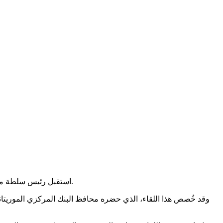
استقبل رئيس سلطة منطقة نواذيبو الحرة، السيد إساقا جياگانا، زوال اليوم الاثنين بمقر السلطة بانواذيبو، بعثة من صندوق النقد الدولي برئاسة السيد فيليكس فيشر.
وقد خُصص هذا اللقاء، الذي حضره محافظ البنك المركزي الموريتاني 