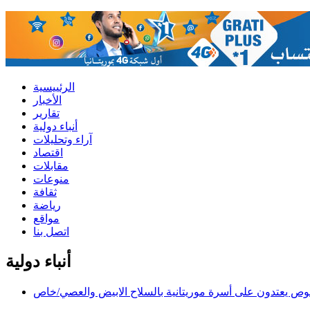
الرئييسية
الأخبار
تقارير
أنباء دولية
آراء وتحليلات
اقتصاد
مقابلات
منوعات
ثقافة
رياضة
مواقع
اتصل بنا
أنباء دولية
وص يعتدون على أسرة موريتانية بالسلاح الابيض والعصي/خاص