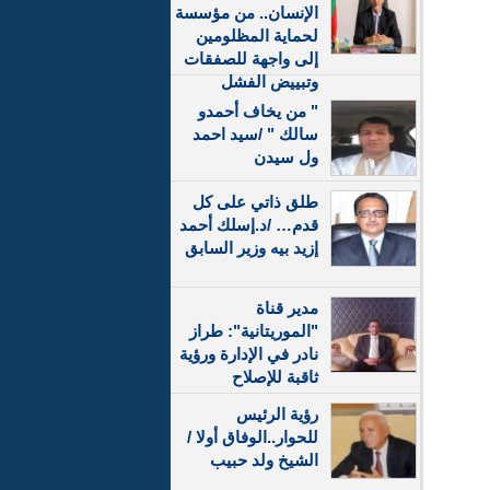
الإنسان.. من مؤسسة
لحماية المظلومين
إلى واجهة للصفقات
وتبييض الفشل
" من يخاف أحمدو
سالك " /سيد احمد
ول سيدن
طلق ذاتي على كل
قدم… /د.إسلك أحمد
إزيد بيه وزير السابق
مدير قناة
"الموريتانية": طراز
نادر في الإدارة ورؤية
ثاقبة للإصلاح
رؤية الرئيس
للحوار..الوفاق أولا /
الشيخ ولد حبيب