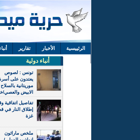
الرئييسية
الأخبار
تقارير
أنبا
اتصل بنا
أنباء دولية
تونس : لصوص
يعتدون على أسرة
موريتانية بالسلاح
الابيض والعصي/
تفاصيل اتفاقية و
إطلاق النار في ق
غزة
ملخص ماراثون
انواذيبو الدولي/