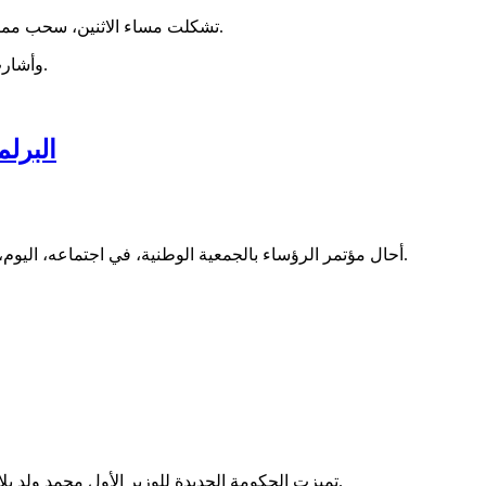
تشكلت مساء الاثنين، سحب ممطرة على ولايات الحوضين، ولعصابه، وتكانت، وكيدي ماغه، وكوركول.
وأشارت الهيئة الوطنية للأرصاد الجوية، إلى أن تلك السحب، قد تصل لبراكنة.
البرل
أحال مؤتمر الرؤساء بالجمعية الوطنية، في اجتماعه، اليوم، عددا من مشاريع القوانين إلى اللجان المختصة لتعميق دراستها الفنية.
تميزت الحكومة الجديدة للوزير الأول محمد ولد بلال بخروج تسعة وزراء جدد، ثمانية منهم يدخلون الحكومة للمرة الأولى.