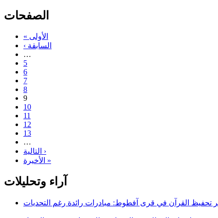
الصفحات
« الأولى
‹ السابقة
…
5
6
7
8
9
10
11
12
13
…
التالية ›
الأخيرة »
آراء وتحليلات
 تحفيظ القرآن في قرى آفطوط: مبادرات رائدة رغم التحديات