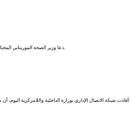
دعا وزير الصحة الموريتاني المختار ولد داهي، “للعمل بوتيرة متسارعة من أجل إنجاح الأيام الأولى للتبرع وزرع الأعضاء، المزمع تنظيمها في 13 من الشهر القادم في نواكشوط.
أفادت شبكة الاتصال الإداري بوزارة الداخلية واللامركزية اليوم، أن مقاييس المطر سجلت خلال الأربع والعشرين ساعة الماضية تساقط كميات من الأمطار على مناطق متفرقة من البلاد وذلك على النحو التالي: