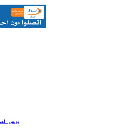
تونس : لص