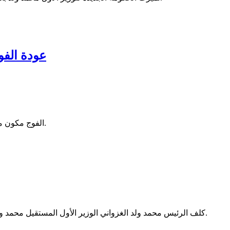
عودة الفو
الفوج مكون من 420 حاجا، قادما من الديار المقدسة بعد أداء فريضة الحج لهذا العام.
كلف الرئيس محمد ولد الغزواني الوزير الأول المستقيل محمد ولد بلال بتشكيل حكومة جديدة، وذلك عقب تقديم استقالته صباح اليوم.