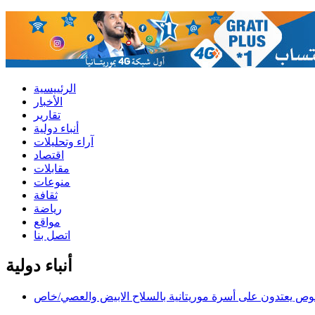
الرئييسية
الأخبار
تقارير
أنباء دولية
آراء وتحليلات
اقتصاد
مقابلات
منوعات
ثقافة
رياضة
مواقع
اتصل بنا
أنباء دولية
وص يعتدون على أسرة موريتانية بالسلاح الابيض والعصي/خاص