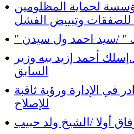
ؤسسة لحماية المظلومين
 للصفقات وتبييض الفشل
 " /سيد احمد ول سيدن
سلك أحمد إزيد بيه وزير
السابق
در في الإدارة ورؤية ثاقبة
للإصلاح
فاق أولا /الشيخ ولد حبيب