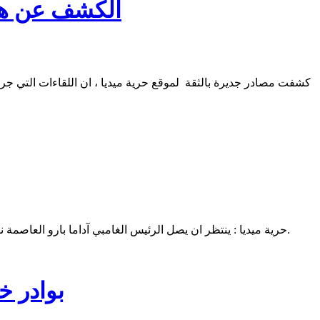
الكشف عن هوي
كشفت مصادر جديرة بالثقة لموقع حرية ميديا ، ان اللقاءات التي جر
حرية ميديا : ينتظر ان يصل الرئيس الغامبي آداما بارو العاصمة نواكشوط صباح اليوم الأربعاء، في زيارة تدوم أيام سيشارك خلالها في حفل الإعلان عن ترشيح محمد ولد الغزواني للانتخابات الرئاسية المقبلة.
بوادر خ