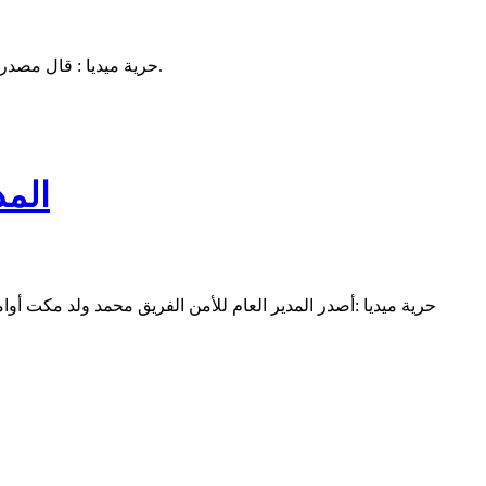
حرية ميديا : قال مصدر لم يكشف عن اسمه ان الحزب الحاكم يشهد هذه الايام خلافات كبيرة وتباينات متفاوتة بسبب ترشيح النظام القائم لوزير الدفاع ولد الغزواني.
المد
حرية ميديا :أصدر المدير العام للأمن الفريق محمد ولد مكت أو