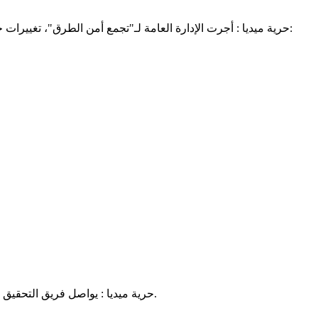
حرية ميديا : أجرت الإدارة العامة لـ"تجمع أمن الطرق"، تغييرات جزئية في ضباط القطاع، بموجبها تمت إعارة ضابط جديد من الجيش وآخر من الحرس، وجاءت التغييرات كالتالي، وفق ما نشره موقع ميادين:
حرية ميديا : يواصل فريق التحقيق الذي شكلته إدارة الأمن لفك طلاسم أبشع وأشنع جريمة قتل عرفتها العاصمة نواكشوط عمله في مباني مفوضية الميناء (1) وسط تكتم شديد.