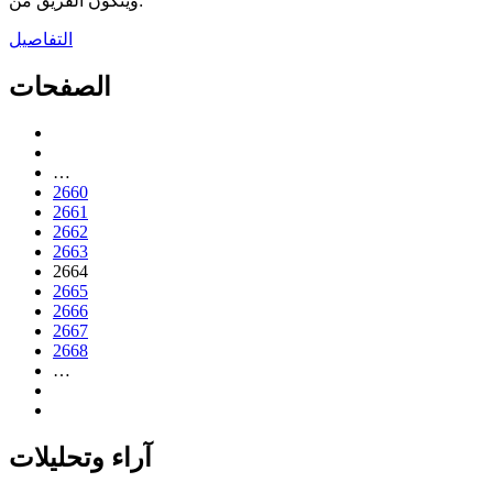
ويتكون الفريق من:
التفاصيل
الصفحات
…
2660
2661
2662
2663
2664
2665
2666
2667
2668
…
آراء وتحليلات