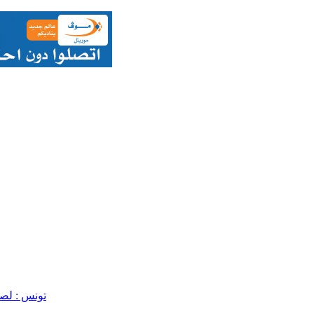
تونس : لص