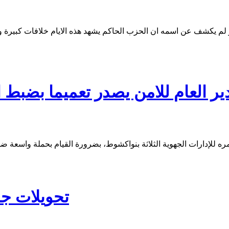
ير العام للامن يصدر تعميما بضبط
امره للإدارات الجهوية الثلاثة بنواكشوط، بضرورة القيام بحملة واسعة
تحويلات جد