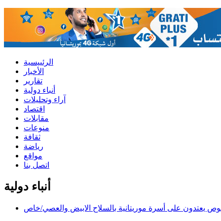
الرئييسية
الأخبار
تقارير
أنباء دولية
آراء وتحليلات
اقتصاد
مقابلات
منوعات
ثقافة
رياضة
مواقع
اتصل بنا
أنباء دولية
وص يعتدون على أسرة موريتانية بالسلاح الابيض والعصي/خاص