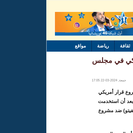
ثقافة
رياضة
مواقع
يكي في مجلس
جمعة, 2024-03-22 17:05
روع قرار أمريكي
بعد أن استخدمت
فيتو) ضد مشروع