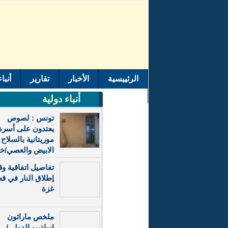
الرئييسية
الأخبار
تقارير
أنبا
اتصل بنا
أنباء دولية
تونس : لصوص
يعتدون على أسرة
موريتانية بالسلاح
الابيض والعصي/
تفاصيل اتفاقية و
إطلاق النار في ق
غزة
ملخص ماراثون
انواذيبو الدولي/