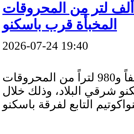
درك يضبط نحو 69 ألف لتر من المحروقات
المخبأة قرب باسكنو
2026-07-24 19:40
أعلن الدرك الوطني ضبط 68 ألفاً و980 لتراً من المحروقات
نو شرقي البلاد، وذلك خلال