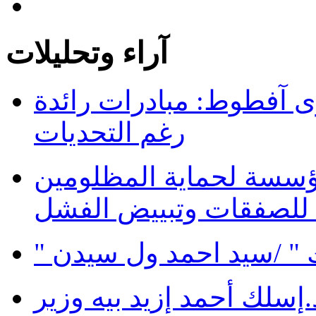
آراء وتحليلات
 آفطوط: مبادرات رائدة
رغم التحديات
ؤسسة لحماية المظلومين
 للصفقات وتبييض الفشل
 " /سيد احمد ول سيدن
سلك أحمد إزيد بيه وزير