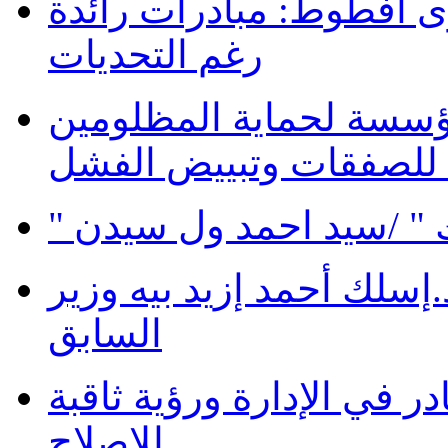
 آفطوط: مبادرات رائدة
رغم التحديات
ؤسسة لحماية المظلومين
 للصفقات وتبييض الفشل
 " /سيد احمد ول سيدن
سلك أحمد إزيد بيه وزير
السابق
در في الإدارة ورؤية ثاقبة
للإصلاح