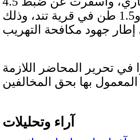
نُفذت يومي الـ 21 و22 يناير الجاري، وأسفرت عن ضبط 4.5
طن من الأرز في قرية تاشوط، و1.5 طن في قرية تند، وذلك
ا في تحرير المحاضر اللازمة
آراء وتحليلات