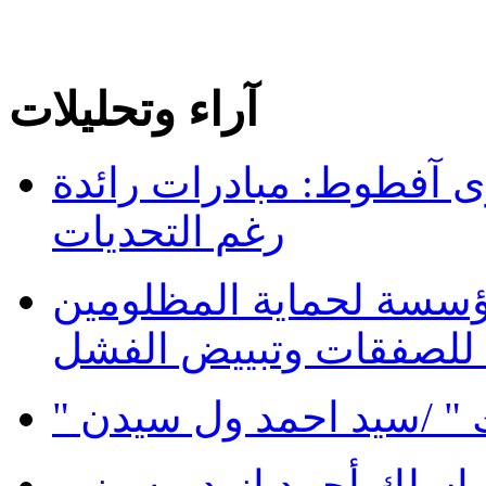
آراء وتحليلات
 آفطوط: مبادرات رائدة
رغم التحديات
ؤسسة لحماية المظلومين
 للصفقات وتبييض الفشل
 " /سيد احمد ول سيدن
سلك أحمد إزيد بيه وزير